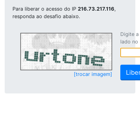
Para liberar o acesso
do IP
216.73.217.116
,
responda ao desafio abaixo.
Digite 
lado no
[trocar imagem]