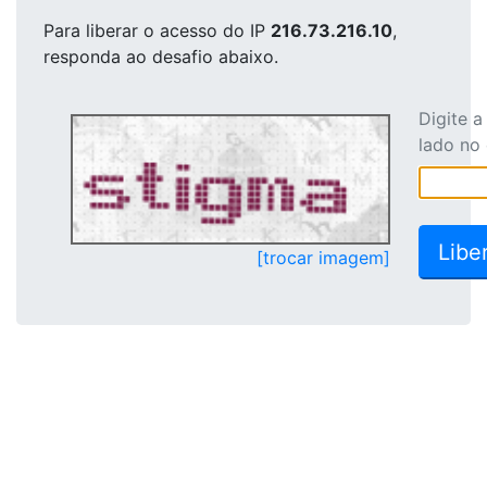
Para liberar o acesso
do IP
216.73.216.10
,
responda ao desafio abaixo.
Digite 
lado no
[trocar imagem]