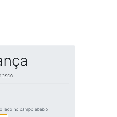
ança
nosco.
ao lado no campo abaixo