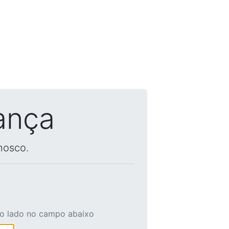
ança
nosco.
ao lado no campo abaixo