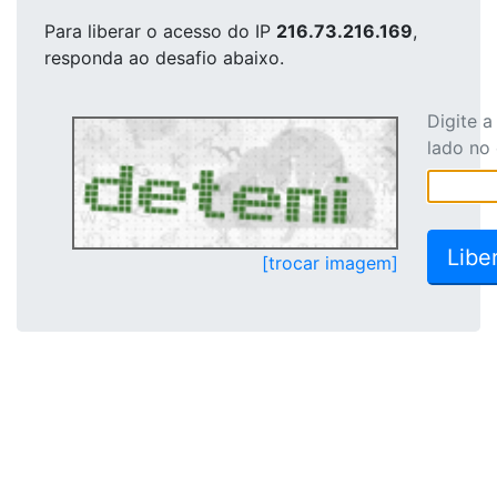
Para liberar o acesso
do IP
216.73.216.169
,
responda ao desafio abaixo.
Digite 
lado no
[trocar imagem]