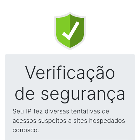
Verificação
de segurança
Seu IP fez diversas tentativas de
acessos suspeitos a sites hospedados
conosco.