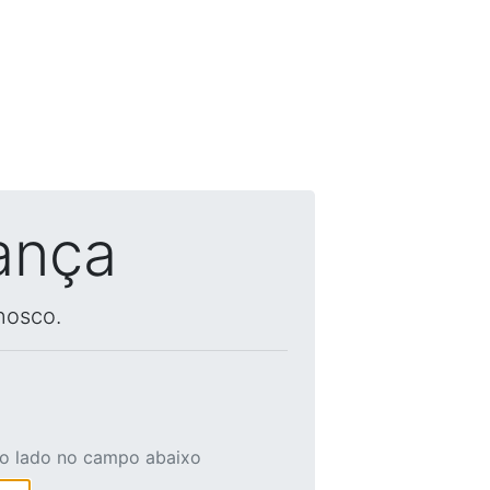
ança
nosco.
ao lado no campo abaixo