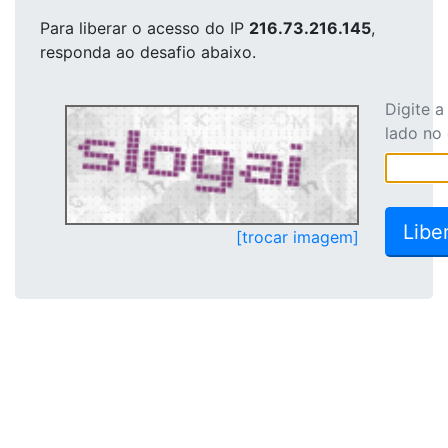
Para liberar o acesso
do IP
216.73.216.145
,
responda ao desafio abaixo.
Digite 
lado no
[trocar imagem]