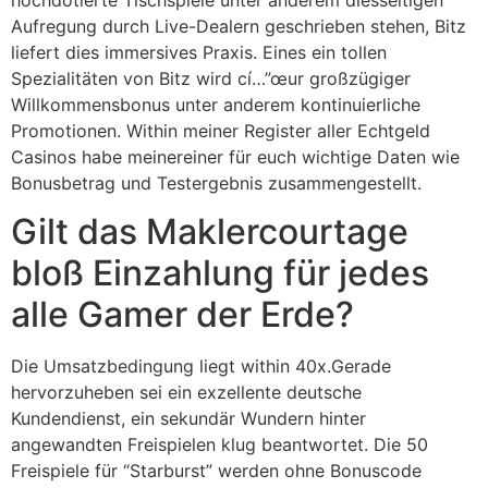
hochdotierte Tischspiele unter anderem diesseitigen
Aufregung durch Live-Dealern geschrieben stehen, Bitz
liefert dies immersives Praxis. Eines ein tollen
Spezialitäten von Bitz wird cí…”œur großzügiger
Willkommensbonus unter anderem kontinuierliche
Promotionen. Within meiner Register aller Echtgeld
Casinos habe meinereiner für euch wichtige Daten wie
Bonusbetrag und Testergebnis zusammengestellt.
Gilt das Maklercourtage
bloß Einzahlung für jedes
alle Gamer der Erde?
Die Umsatzbedingung liegt within 40x.Gerade
hervorzuheben sei ein exzellente deutsche
Kundendienst, ein sekundär Wundern hinter
angewandten Freispielen klug beantwortet. Die 50
Freispiele für “Starburst” werden ohne Bonuscode