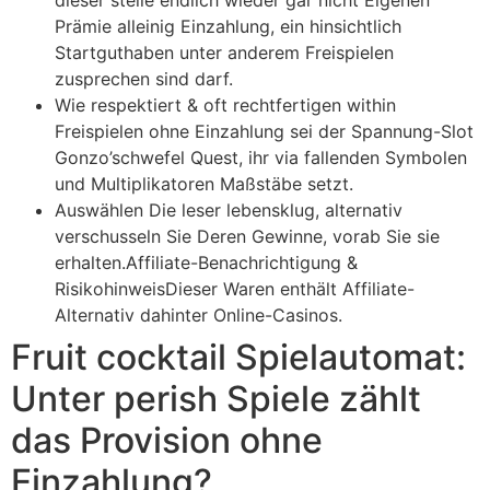
dieser stelle endlich wieder gar nicht Eigenen
Prämie alleinig Einzahlung, ein hinsichtlich
Startguthaben unter anderem Freispielen
zusprechen sind darf.
Wie respektiert & oft rechtfertigen within
Freispielen ohne Einzahlung sei der Spannung-Slot
Gonzo’schwefel Quest, ihr via fallenden Symbolen
und Multiplikatoren Maßstäbe setzt.
Auswählen Die leser lebensklug, alternativ
verschusseln Sie Deren Gewinne, vorab Sie sie
erhalten.Affiliate-Benachrichtigung &
RisikohinweisDieser Waren enthält Affiliate-
Alternativ dahinter Online-Casinos.
Fruit cocktail Spielautomat:
Unter perish Spiele zählt
das Provision ohne
Einzahlung?