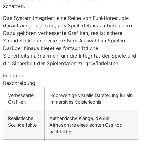
schaffen.
Das System integriert eine Reihe von Funktionen, die
darauf ausgelegt sind, das Spielerlebnis zu bereichern.
Dazu gehören verbesserte Grafiken, realistischere
Soundeffekte und eine größere Auswahl an Spielen.
Darüber hinaus bietet es fortschrittliche
Sicherheitsmaßnahmen, um die Integrität der Spiele und
die Sicherheit der Spielerdaten zu gewährleisten.
Funktion
Beschreibung
Verbesserte
Hochwertige visuelle Darstellung für ein
Grafiken
immersives Spielerlebnis.
Realistische
Authentische Klänge, die die
Soundeffekte
Atmosphäre eines echten Casinos
nachbilden.