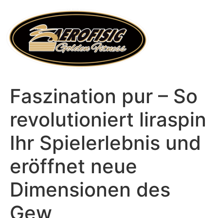
Ir
para
o
conteúdo
Faszination pur – So
revolutioniert liraspin
Ihr Spielerlebnis und
eröffnet neue
Dimensionen des
Gew