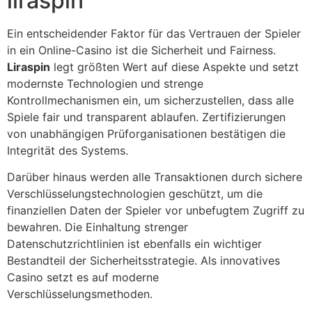
liraspin
Ein entscheidender Faktor für das Vertrauen der Spieler
in ein Online-Casino ist die Sicherheit und Fairness.
Liraspin
legt größten Wert auf diese Aspekte und setzt
modernste Technologien und strenge
Kontrollmechanismen ein, um sicherzustellen, dass alle
Spiele fair und transparent ablaufen. Zertifizierungen
von unabhängigen Prüforganisationen bestätigen die
Integrität des Systems.
Darüber hinaus werden alle Transaktionen durch sichere
Verschlüsselungstechnologien geschützt, um die
finanziellen Daten der Spieler vor unbefugtem Zugriff zu
bewahren. Die Einhaltung strenger
Datenschutzrichtlinien ist ebenfalls ein wichtiger
Bestandteil der Sicherheitsstrategie. Als innovatives
Casino setzt es auf moderne
Verschlüsselungsmethoden.