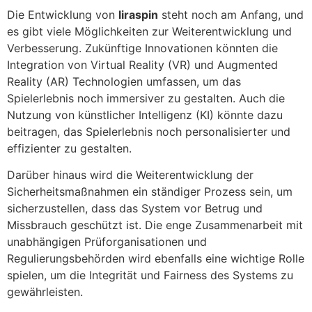
Die Entwicklung von
liraspin
steht noch am Anfang, und
es gibt viele Möglichkeiten zur Weiterentwicklung und
Verbesserung. Zukünftige Innovationen könnten die
Integration von Virtual Reality (VR) und Augmented
Reality (AR) Technologien umfassen, um das
Spielerlebnis noch immersiver zu gestalten. Auch die
Nutzung von künstlicher Intelligenz (KI) könnte dazu
beitragen, das Spielerlebnis noch personalisierter und
effizienter zu gestalten.
Darüber hinaus wird die Weiterentwicklung der
Sicherheitsmaßnahmen ein ständiger Prozess sein, um
sicherzustellen, dass das System vor Betrug und
Missbrauch geschützt ist. Die enge Zusammenarbeit mit
unabhängigen Prüforganisationen und
Regulierungsbehörden wird ebenfalls eine wichtige Rolle
spielen, um die Integrität und Fairness des Systems zu
gewährleisten.