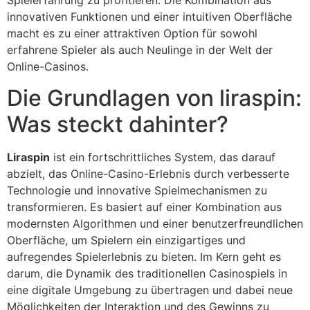
Spielerfahrung zu profitieren. Die Kombination aus
innovativen Funktionen und einer intuitiven Oberfläche
macht es zu einer attraktiven Option für sowohl
erfahrene Spieler als auch Neulinge in der Welt der
Online-Casinos.
Die Grundlagen von liraspin:
Was steckt dahinter?
Liraspin
ist ein fortschrittliches System, das darauf
abzielt, das Online-Casino-Erlebnis durch verbesserte
Technologie und innovative Spielmechanismen zu
transformieren. Es basiert auf einer Kombination aus
modernsten Algorithmen und einer benutzerfreundlichen
Oberfläche, um Spielern ein einzigartiges und
aufregendes Spielerlebnis zu bieten. Im Kern geht es
darum, die Dynamik des traditionellen Casinospiels in
eine digitale Umgebung zu übertragen und dabei neue
Möglichkeiten der Interaktion und des Gewinns zu