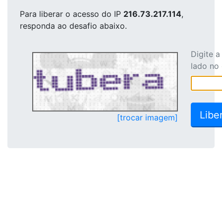
Para liberar o acesso
do IP
216.73.217.114
,
responda ao desafio abaixo.
Digite 
lado no
[trocar imagem]