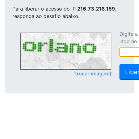
Para liberar o acesso
do IP
216.73.216.159
,
responda ao desafio abaixo.
Digite 
lado no
[trocar imagem]