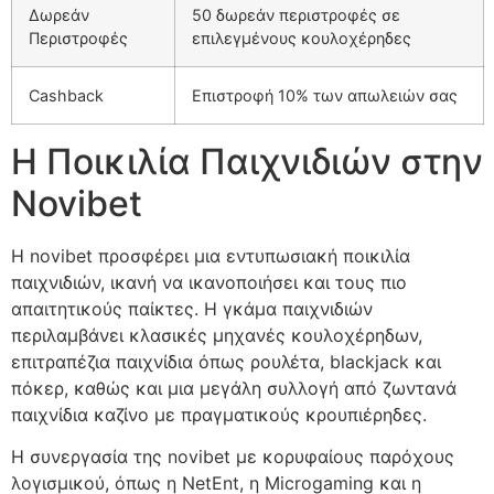
Δωρεάν
50 δωρεάν περιστροφές σε
Περιστροφές
επιλεγμένους κουλοχέρηδες
Cashback
Επιστροφή 10% των απωλειών σας
Η Ποικιλία Παιχνιδιών στην
Novibet
Η novibet προσφέρει μια εντυπωσιακή ποικιλία
παιχνιδιών, ικανή να ικανοποιήσει και τους πιο
απαιτητικούς παίκτες. Η γκάμα παιχνιδιών
περιλαμβάνει κλασικές μηχανές κουλοχέρηδων,
επιτραπέζια παιχνίδια όπως ρουλέτα, blackjack και
πόκερ, καθώς και μια μεγάλη συλλογή από ζωντανά
παιχνίδια καζίνο με πραγματικούς κρουπιέρηδες.
Η συνεργασία της novibet με κορυφαίους παρόχους
λογισμικού, όπως η NetEnt, η Microgaming και η