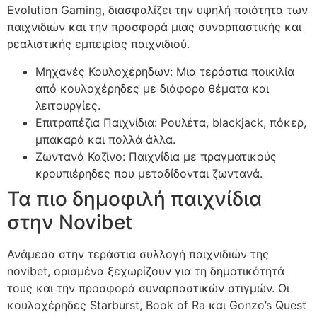
Evolution Gaming, διασφαλίζει την υψηλή ποιότητα των
παιχνιδιών και την προσφορά μιας συναρπαστικής και
ρεαλιστικής εμπειρίας παιχνιδιού.
Μηχανές Κουλοχέρηδων: Μια τεράστια ποικιλία
από κουλοχέρηδες με διάφορα θέματα και
λειτουργίες.
Επιτραπέζια Παιχνίδια: Ρουλέτα, blackjack, πόκερ,
μπακαρά και πολλά άλλα.
Ζωντανά Καζίνο: Παιχνίδια με πραγματικούς
κρουπιέρηδες που μεταδίδονται ζωντανά.
Τα πιο δημοφιλή παιχνίδια
στην Novibet
Ανάμεσα στην τεράστια συλλογή παιχνιδιών της
novibet, ορισμένα ξεχωρίζουν για τη δημοτικότητά
τους και την προσφορά συναρπαστικών στιγμών. Οι
κουλοχέρηδες Starburst, Book of Ra και Gonzo’s Quest