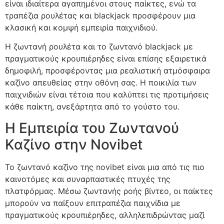
είναι ιδιαίτερα αγαπημένοι στους παίκτες, ενώ τα
τραπέζια ρουλέτας και blackjack προσφέρουν μια
κλασική και κομψή εμπειρία παιχνιδιού.
Η ζωντανή ρουλέτα και το ζωντανό blackjack με
πραγματικούς κρουπιέρηδες είναι επίσης εξαιρετικά
δημοφιλή, προσφέροντας μια ρεαλιστική ατμόσφαιρα
καζίνο απευθείας στην οθόνη σας. Η ποικιλία των
παιχνιδιών είναι τέτοια που καλύπτει τις προτιμήσεις
κάθε παίκτη, ανεξάρτητα από το γούστο του.
Η Εμπειρία του Ζωντανού
Καζίνο στην Novibet
Το ζωντανό καζίνο της novibet είναι μια από τις πιο
καινοτόμες και συναρπαστικές πτυχές της
πλατφόρμας. Μέσω ζωντανής ροής βίντεο, οι παίκτες
μπορούν να παίξουν επιτραπέζια παιχνίδια με
πραγματικούς κρουπιέρηδες, αλληλεπιδρώντας μαζί