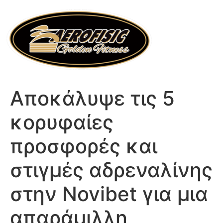
Ir
para
o
conteúdo
Αποκάλυψε τις 5
κορυφαίες
προσφορές και
στιγμές αδρεναλίνης
στην Novibet για μια
απαράμιλλη