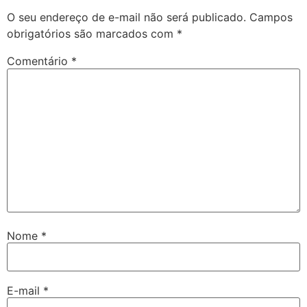
O seu endereço de e-mail não será publicado.
Campos
obrigatórios são marcados com
*
Comentário
*
Nome
*
E-mail
*