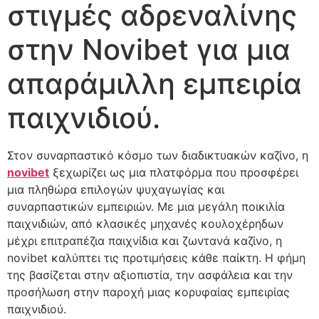
στιγμές αδρεναλίνης
στην Novibet για μια
απαράμιλλη εμπειρία
παιχνιδιού.
Στον συναρπαστικό κόσμο των διαδικτυακών καζίνο, η
novibet
ξεχωρίζει ως μια πλατφόρμα που προσφέρει
μια πληθώρα επιλογών ψυχαγωγίας και
συναρπαστικών εμπειριών. Με μια μεγάλη ποικιλία
παιχνιδιών, από κλασικές μηχανές κουλοχέρηδων
μέχρι επιτραπέζια παιχνίδια και ζωντανά καζίνο, η
novibet καλύπτει τις προτιμήσεις κάθε παίκτη. Η φήμη
της βασίζεται στην αξιοπιστία, την ασφάλεια και την
προσήλωση στην παροχή μιας κορυφαίας εμπειρίας
παιχνιδιού.