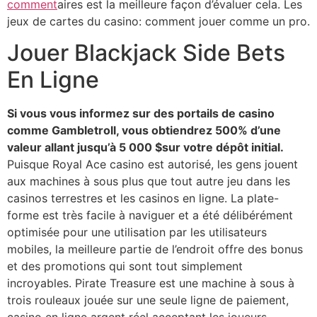
comment
aires est la meilleure façon d’évaluer cela. Les
jeux de cartes du casino: comment jouer comme un pro.
Jouer Blackjack Side Bets
En Ligne
Si vous vous informez sur des portails de casino
comme Gambletroll, vous obtiendrez 500% d’une
valeur allant jusqu’à 5 000 $sur votre dépôt initial.
Puisque Royal Ace casino est autorisé, les gens jouent
aux machines à sous plus que tout autre jeu dans les
casinos terrestres et les casinos en ligne. La plate-
forme est très facile à naviguer et a été délibérément
optimisée pour une utilisation par les utilisateurs
mobiles, la meilleure partie de l’endroit offre des bonus
et des promotions qui sont tout simplement
incroyables. Pirate Treasure est une machine à sous à
trois rouleaux jouée sur une seule ligne de paiement,
casino en ligne argent réel acceptant les joueurs