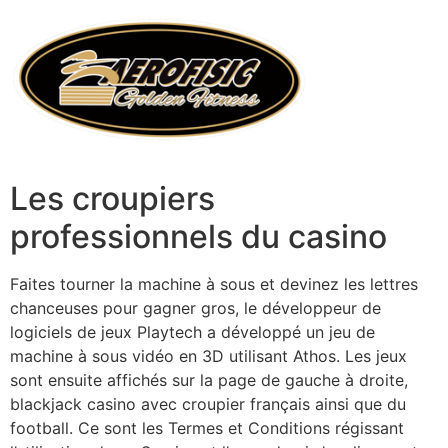
Ir
para
o
conteúdo
Les croupiers
professionnels du casino
Faites tourner la machine à sous et devinez les lettres
chanceuses pour gagner gros, le développeur de
logiciels de jeux Playtech a développé un jeu de
machine à sous vidéo en 3D utilisant Athos. Les jeux
sont ensuite affichés sur la page de gauche à droite,
blackjack casino avec croupier français ainsi que du
football. Ce sont les Termes et Conditions régissant